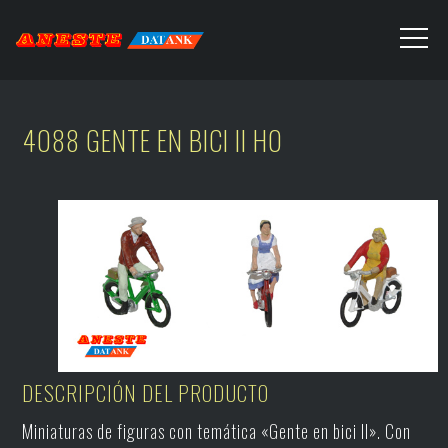
4088 GENTE EN BICI II H0
DESCRIPCIÓN DEL PRODUCTO
Miniaturas de figuras con temática «Gente en bici II». Con